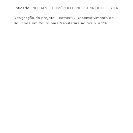
Entidade:
INDUTAN – COMÉRCIO E INDÚSTRIA DE PELES S.A
Designação do projeto: Leather3D Desenvolvimento de
Soluções em Couro para Manufatura Aditiva
(n. 47237)
Objetivo Principal:
O Projeto tem como objetivo o
aproveitamento de resíduos do processamento do couro para
aplicação em tecnologias de fabrico aditivo, nomeadamente o
desenvolvimento de formulações de compósito couro/matriz
polimérica (biodegradável) para aplicações em tecnologia de
impressão por filamento fundido (FFF) e formulações para pés
de couro para 3DP.
Região de Intervenção
| Norte (32%) e Centro (68%)
Entidade Beneficiária |
Indutan Comércio e Indústria de Peles S.A.
CTIC Centro Tecnológico das Indústrias do Couro
BEEVC Electronic Systems, Lda.
UA – Universidade de Aveiro
Data de Aprovação |
Data de Início |
31-12-2020
Data de Conclusão |
30-06-2023
Região de Intervenção |
Norte (32%) e Centro (68%)
Custo elegível |
655.085,58