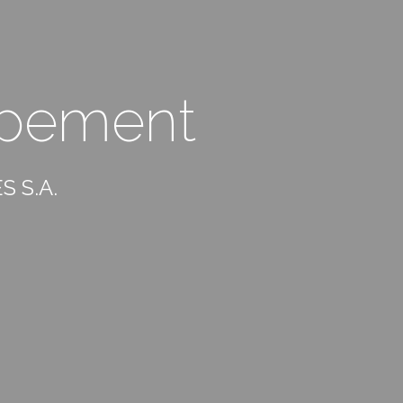
ppement
 S.A.