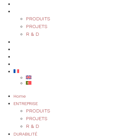
Home
ENTREPRISE
PRODUITS
PROJETS
R & D
DURABILITÉ
QUALITÉ
NOUVELLES
CONTACTEZ-NOUS
+351 249 877 000*
Home
ENTREPRISE
PRODUITS
PROJETS
R & D
DURABILITÉ