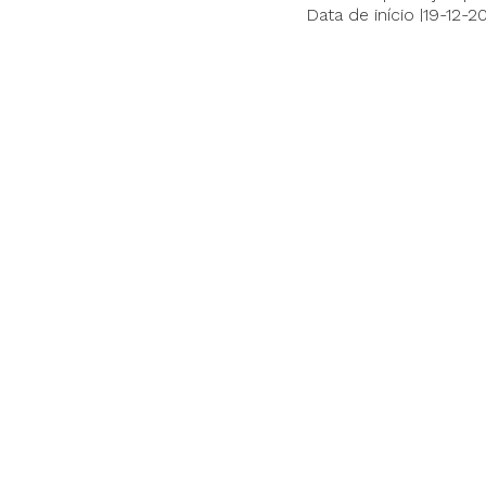
Data de início |19-12-
Custo total elegível | 
Apoio financeiro da U
Apoio financeiro públic
Objetivos, atividades 
atividades distintas e
A2 – Desenvolvimento
tratamentos enzimátic
Documento pdf
ANTERIOR