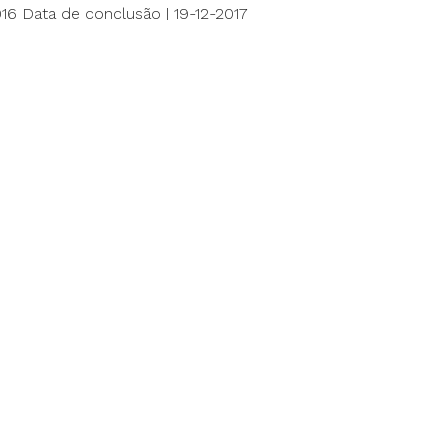
2016 Data de conclusão | 19-12-2017
20.000,00 €
nião Europeia | FEDER – 15.000,00 €
o nacional | –
e resultados esperados/atingidos | O projeto será desenvolv
 complementares: A1 – Estudo da reutilização de águas na fase
 de desengorduramento enzimático; A3 – Desenvolvimento
os pós-curtume; A4 – Implementação industrial.