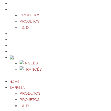
HOME
EMPRESA
PRODUTOS
PROJETOS
I & D
SUSTENTABILIDADE
QUALIDADE
NOTÍCIAS/EVENTOS
CONTACTOS
+351 249 877 000*
HOME
EMPRESA
PRODUTOS
PROJETOS
I & D